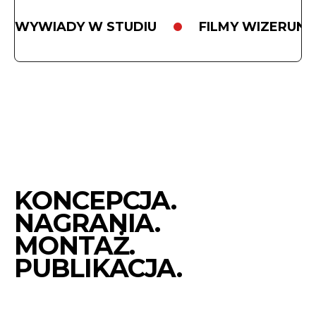
TUTORIALE
WIZERUNKOWE
WYWIADY W STUDIU
FILMY WIZERUN
EMPLOYER
BRANDING
INSTRUKTAZOWE
KONCEPCJA.
NAGRANIA.
MONTAŻ.
PUBLIKACJA.