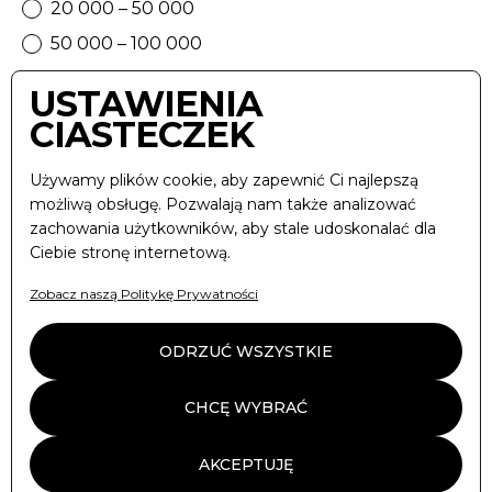
20 000 – 50 000
50 000 – 100 000
USTAWIENIA
Opis projektu / Koncepcja Filmu *
CIASTECZEK
Używamy plików cookie, aby zapewnić Ci najlepszą
możliwą obsługę. Pozwalają nam także analizować
zachowania użytkowników, aby stale udoskonalać dla
Ciebie stronę internetową.
Zobacz naszą Politykę Prywatności
ODRZUĆ WSZYSTKIE
Akceptuję
politykę prywatności
*
CHCĘ WYBRAĆ
* Wymagane
AKCEPTUJĘ