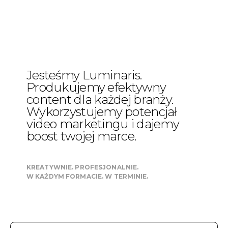
Jesteśmy Luminaris.
Produkujemy efektywny
content dla każdej branży.
Wykorzystujemy potencjał
video marketingu i dajemy
boost twojej marce.
ZRÓB Z NAMI
VIDEO
KREATYWNIE. PROFESJONALNIE.
W KAŻDYM FORMACIE. W TERMINIE.
WIZERUNKOWE
PROMOCYJNE
PRODUKTOWE